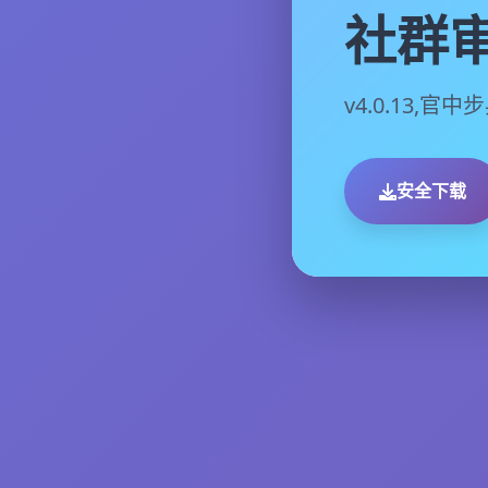
社群审
v4.0.13,官
安全下载