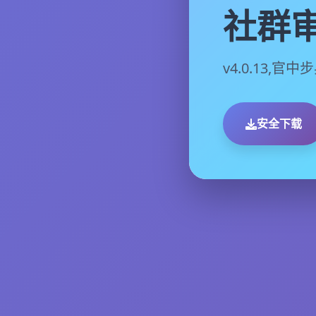
社群审
v4.0.13,官
安全下载