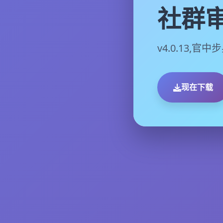
社群审
v4.0.13,官
现在下载