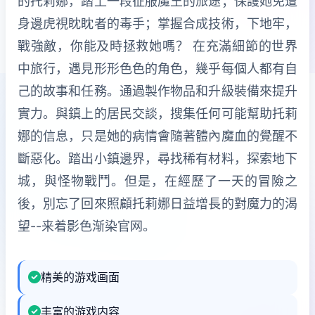
的托莉娜，踏上一段征服魔王的旅途；保護她免遭
身邊虎視眈眈者的毒手；掌握合成技術，下地牢，
戰強敵，你能及時拯救她嗎？ 在充滿細節的世界
中旅行，遇見形形色色的角色，幾乎每個人都有自
己的故事和任務。通過製作物品和升級裝備來提升
實力。與鎮上的居民交談，搜集任何可能幫助托莉
娜的信息，只是她的病情會隨著體內魔血的覺醒不
斷惡化。踏出小鎮邊界，尋找稀有材料，探索地下
城，與怪物戰鬥。但是，在經歷了一天的冒險之
後，別忘了回來照顧托莉娜日益增長的對魔力的渴
望--来着影色渐染官网。
精美的游戏画面
丰富的游戏内容