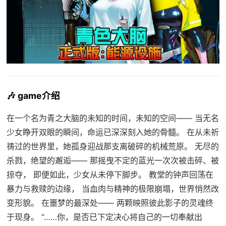
🎶 game介绍
在一个名为青之大脑的未知的时间，未知的空间—— 当无名
少女睁开双眼的瞬间，命运已深深刻入她的骨髓。 在从未祈
祷过的世界里，她孤身迎战那支离破碎的机械荒原。 无尽的
杀戮，绝望的邂逅—— 那摇曳不定的蓝光一次次被击碎、被
掠夺， 即便如此，少女从未停下脚步。 教堂的钟声回荡在
暴力与救赎的边缘， 当血肉与精神的极限崩塌，世界悄然改
变形貌。 在噩梦的最深处—— 两颗映照彼此影子的灵魂终
于现身。 “……你，是否已下定决心将自己的一切奉献出