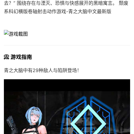
去？” 围绕存在与湮灭、恐惧与快感展开的黑暗寓言。 颓废
系科幻横版卷轴射击动作游戏-青之大脑中文最新版
📀 游戏指南
青之大脑中有29种敌人与陷阱登场！